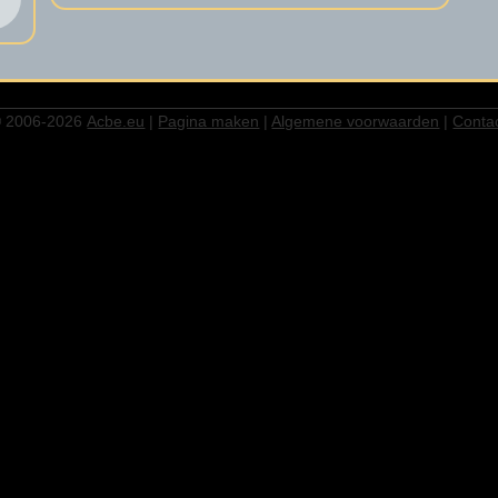
 2006-2026
Acbe.eu
|
Pagina maken
|
Algemene voorwaarden
|
Conta