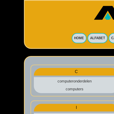
HOME
ALFABET
C
C
computeronderdelen
computers
I