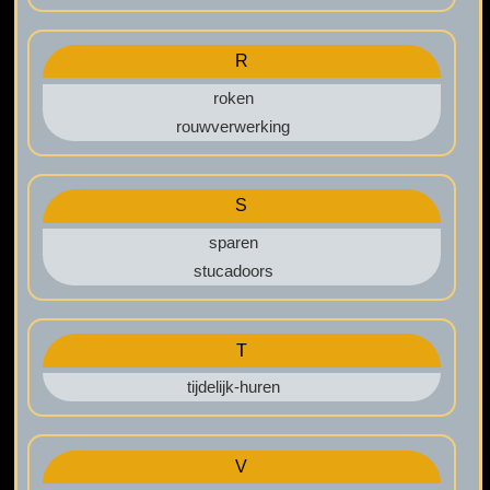
R
roken
rouwverwerking
S
sparen
stucadoors
T
tijdelijk-huren
V