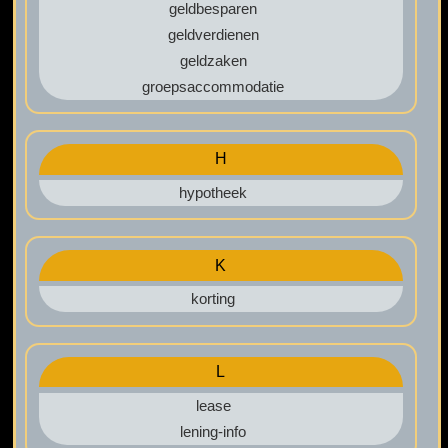
geldbesparen
geldverdienen
geldzaken
groepsaccommodatie
H
hypotheek
K
korting
L
lease
lening-info